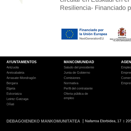
Resiliencia- Financiado
AYUNTAMIENTOS
MANCOMUNIDAD
AGEN
Antzuola
Saludo del presidente
Empleo
Aretxabaleta
Junta de Gobierno
Empre
Arrasate-Mondragón
Comisiones
Comer
Bergara
Normativa
Empre
Elgeta
Perfil del contratante
Eskoriatza
Oferta pública de
empleo
Leintz-Gatzaga
Oñati
DEBAGOIENEKO MANKOMUNITATEA
Nafarroa Etorbidea, 17
20