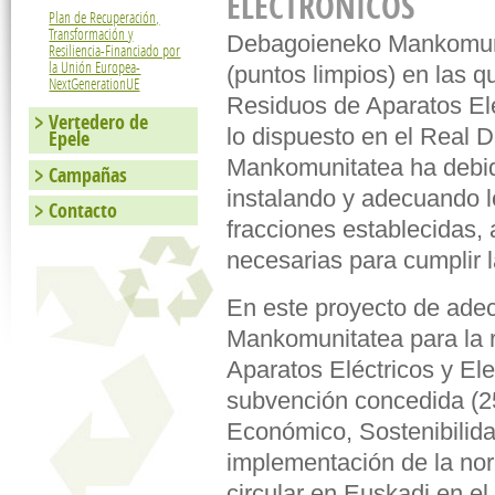
ELECTRÓNICOS
Plan de Recuperación,
Transformación y
Debagoieneko Mankomunit
Resiliencia-Financiado por
la Unión Europea-
(puntos limpios) en las 
NextGenerationUE
Residuos de Aparatos Elé
Vertedero de
lo dispuesto en el Real 
Epele
Mankomunitatea ha debid
Campañas
instalando y adecuando lo
Contacto
fracciones establecidas,
necesarias para cumplir l
En este proyecto de ade
Mankomunitatea para la 
Aparatos Eléctricos y El
subvención concedida (2
Económico, Sostenibilid
implementación de la no
circular en Euskadi en e