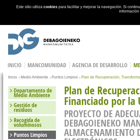
Este sitio utiliza
cookies
para facilitar y mejorar la navegación. Si cont
información
Skip to main content
INICIO
MANCOMUNIDAD
AGENCIA DE DESARROLLO
ME
You are here
Inicio
Medio Ambiente
Puntos Limpios
Plan de Recuperación, Transforma
Plan de Recuperac
Departamento de
Medio Ambiente
Financiado por la
Gestión de
residuos
PROYECTO DE ADECU
Recogida de
DEBAGOIENEKO MAN
voluminosos
ALMACENAMIENTO DE
Puntos Limpios