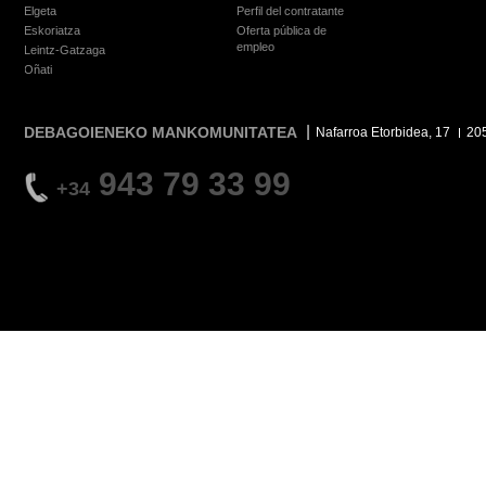
Elgeta
Perfil del contratante
Eskoriatza
Oferta pública de
empleo
Leintz-Gatzaga
Oñati
DEBAGOIENEKO MANKOMUNITATEA
Nafarroa Etorbidea, 17
20
943 79 33 99
+34