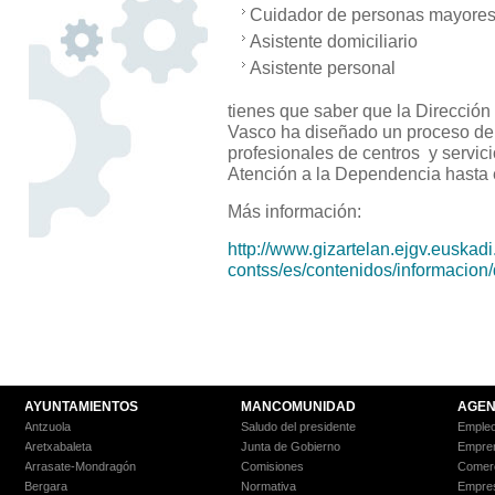
Cuidador de personas mayore
Asistente domiciliario
Asistente personal
tienes que saber que la Dirección
Vasco ha diseñado un proceso de 
profesionales de centros y servic
Atención a la Dependencia hasta 
Más información:
http://www.gizartelan.ejgv.euskadi
contss/es/contenidos/informacio
AYUNTAMIENTOS
MANCOMUNIDAD
AGEN
Antzuola
Saludo del presidente
Empleo
Aretxabaleta
Junta de Gobierno
Empre
Arrasate-Mondragón
Comisiones
Comer
Bergara
Normativa
Empre