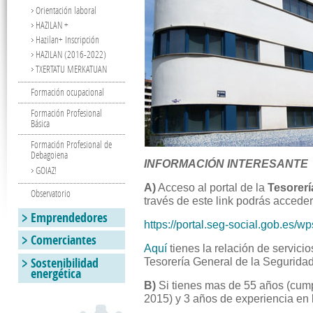
Orientación laboral
HAZILAN +
Hazilan+ Inscripción
HAZILAN (2016-2022)
TXERTATU MERKATUAN
Formación ocupacional
Formación Profesional
Básica
Formación Profesional de
Debagoiena
INFORMACIÓN INTERESANTE
GOIAZ!
A)
Acceso al portal de la
Tesorerí
Observatorio
través de este link podrás acceder
Emprendedores
https://portal.seg-social.gob.es/wp
Comerciantes
Aquí
tienes la relación de servici
Sostenibilidad
Tesorería General de la Seguridad
energética
B)
Si tienes mas de 55 años (cump
2015) y 3 años de experiencia en 