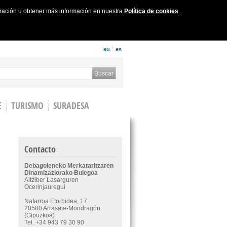
uración u obtener más información en nuestra
Política de cookies
.
eu
es
 form
Buscar
E
TURISMO
SURADESA
Contacto
Debagoieneko Merkataritzaren
Dinamizaziorako Bulegoa
Aitziber Lasarguren
Ocerinjauregui
Nafarroa Etorbidea, 17
20500 Arrasate-Mondragón
(Gipuzkoa)
Tel. +34 943 79 30 90