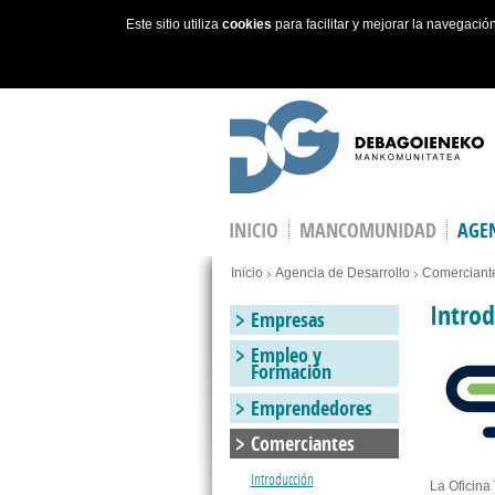
Este sitio utiliza
cookies
para facilitar y mejorar la navegaci
Skip to main content
INICIO
MANCOMUNIDAD
AGEN
Estás en
Inicio
Agencia de Desarrollo
Comerciant
Introd
Empresas
Empleo y
Formación
Emprendedores
Comerciantes
Introducción
La Oficina