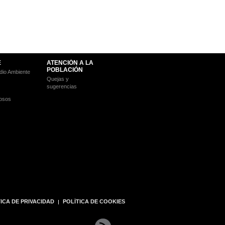
E
ATENCIÓN A LA
POBLACIÓN
io Ambiente
Quejas y
sugerencias
osos
ICA DE PRIVACIDAD
POLÍTICA DE COOKIES