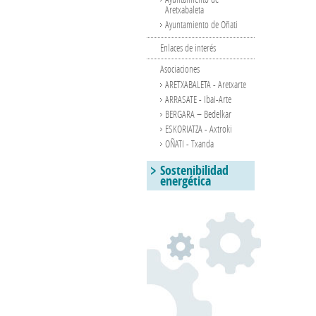
Aretxabaleta
Ayuntamiento de Oñati
Enlaces de interés
Asociaciones
ARETXABALETA - Aretxarte
ARRASATE - Ibai-Arte
BERGARA – Bedelkar
ESKORIATZA - Axtroki
OÑATI - Txanda
Sostenibilidad
energética