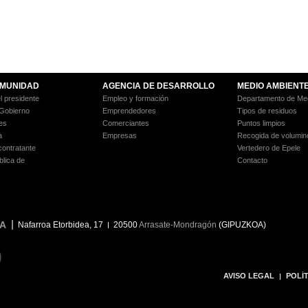
MUNIDAD
AGENCIA DE DESARROLLO
MEDIO AMBIENT
l presidente
Empleo y formación
Departamento de Med
 Gobierno
Emprendedores
Tipos de residuos
es
Comerciantes
Puntos limpios
a
Empresas
Recogida de volumin
 contratante
Vertedero de Epele
blica de
Contacto
A
Nafarroa Etorbidea, 17
20500
Arrasate-Mondragón
(GIPUZKOA)
9
AVISO LEGAL
POLÍT