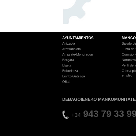
AYUNTAMIENTOS
MANCO
Antzuola
Saludo de
Aretxabaleta
Junta de
Arrasate-Mondragón
Comision
Bergara
Normativ
Elgeta
Perfil del
Eskoriatza
Oferta pú
empleo
Leintz-Gatzaga
Oñati
DEBAGOIENEKO MANKOMUNITATE
943 79 33 9
+34