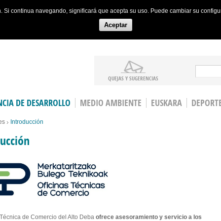
ón. Si continua navegando, significará que acepta su uso. Puede cambiar su config
Aceptar
Search
QUEJAS Y SUGERENCIAS
CIA DE DESARROLLO
MEDIO AMBIENTE
EUSKARA
DEPORT
es
Introducción
ucción
 Técnica de Comercio del Alto Deba
ofrece asesoramiento y servicio a los