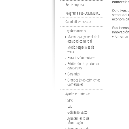
comerciant
Berriz enpresa
Objetivos p
Programa eus-COMMERCE
sector del
económica 
Saltokitik enpresara
Sus tareas
Ley de comercio
innovación
Marco legal general de la
y fomentar 
actividad comercial
Modos especiales de
venta
Horarios Comerciales
Exhibición de precios en
escaparates
Garantías
Grandes Establecimientos
Comerciales
Ayudas económicas
SPRI
EVE
Gobierno Vasco
Ayuntamiento de
Mondragón
Ayuntamiento de