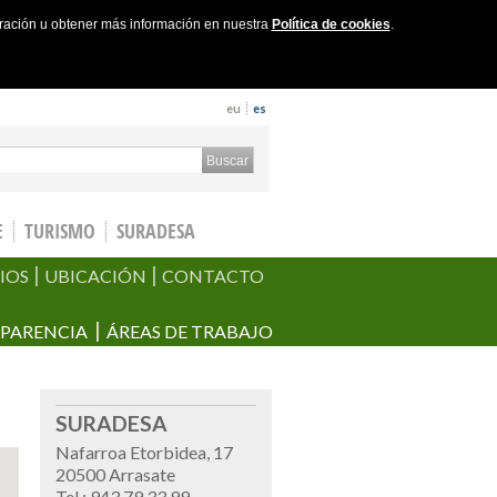
uración u obtener más información en nuestra
Política de cookies
.
eu
es
ch form
Buscar
E
TURISMO
SURADESA
IOS
UBICACIÓN
CONTACTO
PARENCIA
ÁREAS DE TRABAJO
SURADESA
Nafarroa Etorbidea, 17
20500 Arrasate
Tel.: 943 79 33 99