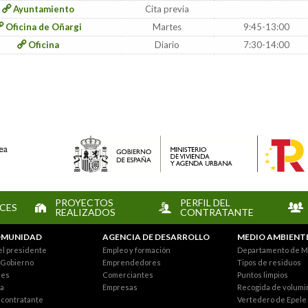
Ayuntamiento
Cita previa
Oficina de Oñargi
Martes
9:45-13:00
Oficina
Diario
7:30-14:00
PROYECTOS
PERFIL DEL
CES
REALIZADOS
CONTRATANTE
MUNIDAD
AGENCIA DE DESARROLLO
MEDIO AMBIENT
el presidente
Empleo y formación
Departamento de M
 Gobierno
Emprendedores
Tipos de residuos
nes
Comerciantes
Puntos limpios
a
Empresas
Recogida de volumi
l contratante
Vertedero de Epele