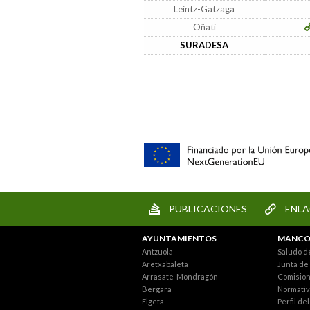
Leintz-Gatzaga
Oñati
SURADESA
PUBLICACIONES
ENLA
AYUNTAMIENTOS
MANCO
Antzuola
Saludo d
Aretxabaleta
Junta de
Arrasate-Mondragón
Comisio
Bergara
Normativ
Elgeta
Perfil de