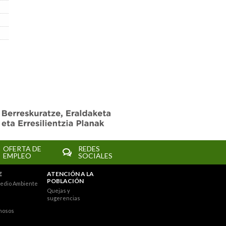
OFERTA DE
REDES
EMPLEO
SOCIALES
E
ATENCIÓN A LA
POBLACIÓN
edio Ambiente
Quejas y
sugerencias
nosos