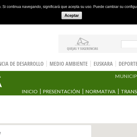
ón. Si continua navegando, significará que acepta su uso. Puede cambiar su config
Aceptar
Sear
QUEJAS Y SUGERENCIAS
CIA DE DESARROLLO
MEDIO AMBIENTE
EUSKARA
DEPORT
MUNICIP
A
A
INICIO
PRESENTACIÓN
NORMATIVA
TRANS