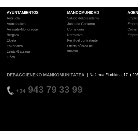
AYUNTAMIENTOS
MANCOMUNIDAD
AGEN
Antzuola
Saludo del presidente
Empleo
Aretxabaleta
Junta de Gobierno
Empre
Arrasate-Mondragón
Comisiones
Comer
Bergara
Normativa
Empre
Elgeta
Perfil del contratante
Eskoriatza
Oferta pública de
empleo
Leintz-Gatzaga
Oñati
DEBAGOIENEKO MANKOMUNITATEA
Nafarroa Etorbidea, 17
20
943 79 33 99
+34