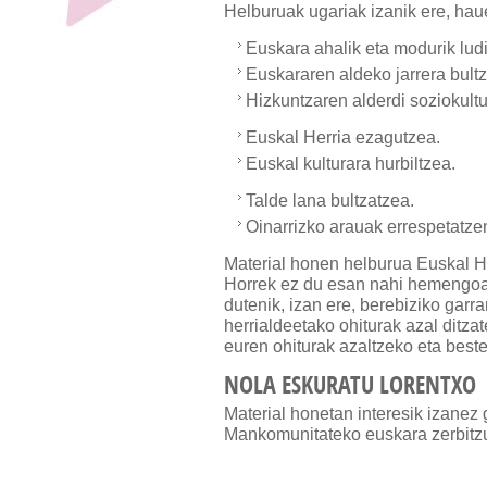
Helburuak ugariak izanik ere, hau
Euskara ahalik eta modurik lud
Euskararen aldeko jarrera bult
Hizkuntzaren alderdi soziokultu
Euskal Herria ezagutzea.
Euskal kulturara hurbiltzea.
Talde lana bultzatzea.
Oinarrizko arauak errespetatze
Material honen helburua Euskal He
Horrek ez du esan nahi hemengoak
dutenik, izan ere, berebiziko garr
herrialdeetako ohiturak azal ditz
euren ohiturak azaltzeko eta best
NOLA ESKURATU LORENTXO
Material honetan interesik izane
Mankomunitateko euskara zerbitz