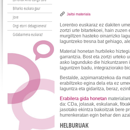
Biharko euskara gaur
Jaitsi materiala
Joxe
Lorentxo euskaraz ez dakiten ume
Ongi etorri debagoienera!
zortzi urte bitartekoei, hain zuze
Gidabaimena euskaraz!
murgiltzen hasteko oinarrizko la
laguntzeko tresna bat gehiago, al
Material honetan hurbileko hiztegi
garrantzia. Bost eta zortzi urteko
asko lagunduko die hizkuntzaren 
laguntzen badu, integraziorako bi
Bestalde, azpimarratzekoa da mate
erabiltzeko egina dela eta ez um
laguntza eta gidaritza, beraz, ezi
Erabilera gida honetan
materialar
da: CDa, jolasak, eskulanak, fitxa
jasotako ekintza bakoitzak bere p
hurrenkeratan egin behar den aza
HELBURUAK