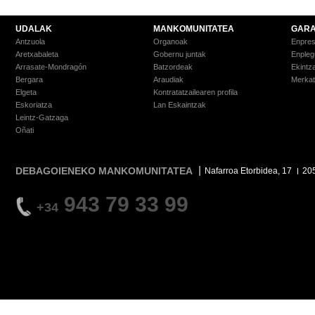
UDALAK
MANKOMUNITATEA
GARA
Antzuola
Organoak
Enpre
Aretxabaleta
Gobernu juntak
Enpleg
Arrasate-Mondragón
Batzordeak
Ekintz
Bergara
Araudiak
Merkat
Elgeta
Kontratatzailearen profila
Eskoriatza
Lan Eskaintzak
Leintz-Gatzaga
Oñati
DEBAGOIENEKO MANKOMUNITATEA
Nafarroa Etorbidea, 17
20
943 79 33 99
+34