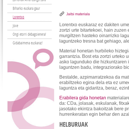
Biharko euskara gaur
Jaitsi materiala
Lorentxo
Lorentxo euskaraz ez dakiten ume
Joxe
zortzi urte bitartekoei, hain zuze
Ongi etorri debagoienera!
murgiltzen hasteko oinarrizko la
laguntzeko tresna bat gehiago, al
Gidabaimena euskaraz!
Material honetan hurbileko hiztegi
garrantzia. Bost eta zortzi urteko
asko lagunduko die hizkuntzaren 
laguntzen badu, integraziorako bi
Bestalde, azpimarratzekoa da mate
erabiltzeko egina dela eta ez um
laguntza eta gidaritza, beraz, ezi
Erabilera gida honetan
materialar
da: CDa, jolasak, eskulanak, fitxa
jasotako ekintza bakoitzak bere p
hurrenkeratan egin behar den aza
HELBURUAK