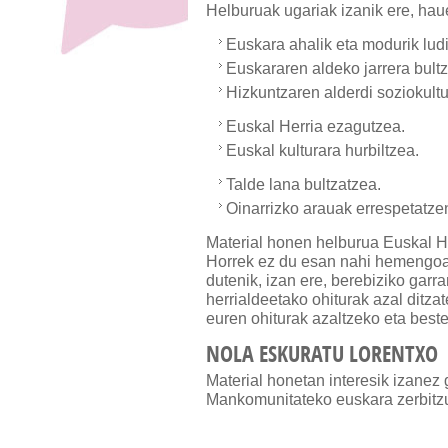
Helburuak ugariak izanik ere, hau
Euskara ahalik eta modurik lud
Euskararen aldeko jarrera bult
Hizkuntzaren alderdi soziokultu
Euskal Herria ezagutzea.
Euskal kulturara hurbiltzea.
Talde lana bultzatzea.
Oinarrizko arauak errespetatze
Material honen helburua Euskal He
Horrek ez du esan nahi hemengoak
dutenik, izan ere, berebiziko garr
herrialdeetako ohiturak azal ditz
euren ohiturak azaltzeko eta best
NOLA ESKURATU LORENTXO
Material honetan interesik izane
Mankomunitateko euskara zerbitz