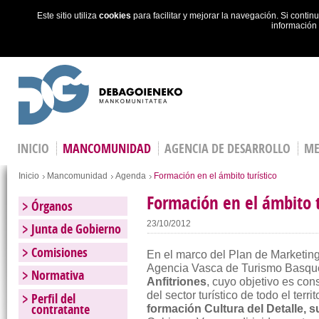
Este sitio utiliza
cookies
para facilitar y mejorar la navegación. Si cont
información
Skip to main content
INICIO
MANCOMUNIDAD
AGENCIA DE DESARROLLO
ME
Estás en
Inicio
Mancomunidad
Agenda
Formación en el ámbito turístico
Formación en el ámbito t
Órganos
23/10/2012
Junta de Gobierno
Comisiones
En el marco del Plan de Marketing
Agencia Vasca de Turismo Basque
Normativa
Anfitriones
, cuyo objetivo es co
del sector turístico de todo el terr
Perfil del
contratante
formación Cultura del Detalle, 