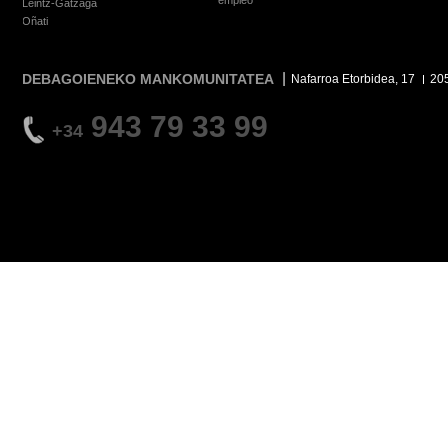
empleo
Leintz-Gatzaga
Oñati
DEBAGOIENEKO MANKOMUNITATEA
Nafarroa Etorbidea, 17
20
943 79 33 99
+34