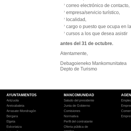
correo electrónico de contacto,
empresa/servicio turístico,
localidad,
cargo o puesto que ocupa en la 
cursos a los que desea asistir
antes del 31 de octubre.
Atentamente,
Debagoieneko Mankomunitatea
Depto de Turismo
AYUNTAMIENTOS
MANCOMUNIDAD
AGEN
Antzuola
Saludo del presidente
Empleo
Aretxabaleta
Junta de Gobierno
Empre
Arrasate-Mondragón
Comisiones
Comer
Bergara
Normativa
Empre
Elgeta
Perfil del contratante
Eskoriatza
Oferta pública de