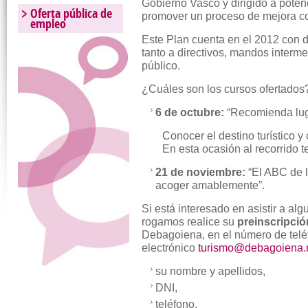
Gobierno Vasco y dirigido a potenci
Oferta pública de
promover un proceso de mejora co
empleo
Este Plan cuenta en el 2012 con 
tanto a directivos, mandos interme
público.
¿Cuáles son los cursos ofertados
6 de octubre:
“Recomienda luga
Conocer el destino turístico y
En esta ocasión al recorrido t
21 de noviembre:
“El ABC de l
acoger amablemente”.
Si está interesado en asistir a al
rogamos realice su
preinscripció
Debagoiena, en el número de telé
electrónico
turismo@debagoiena.
su nombre y apellidos,
DNI,
teléfono,