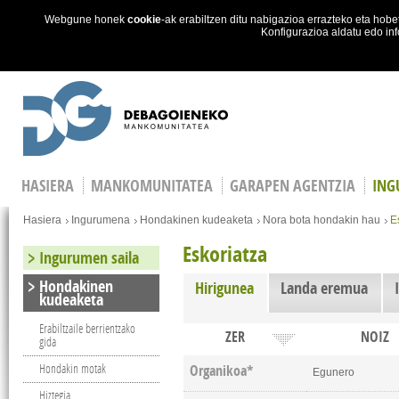
Webgune honek
cookie
-ak erabiltzen ditu nabigazioa errazteko eta ho
Konfigurazioa aldatu edo in
Skip to main content
HASIERA
MANKOMUNITATEA
GARAPEN AGENTZIA
ING
Hemen zaude
Hasiera
Ingurumena
Hondakinen kudeaketa
Nora bota hondakin hau
E
Eskoriatza
Ingurumen saila
Hondakinen
Hirigunea
(active tab)
Landa eremua
kudeaketa
Erabiltzaile berrientzako
ZER
NOIZ
gida
Hondakin motak
Organikoa*
Egunero
Hiztegia