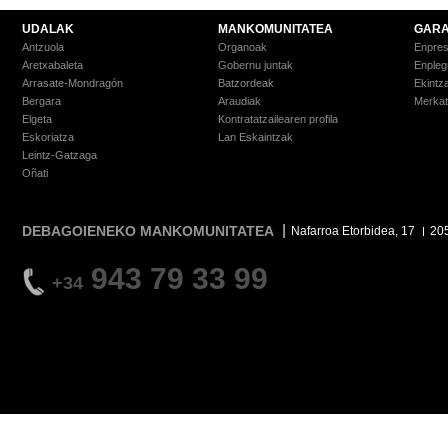
UDALAK
MANKOMUNITATEA
GARA
Antzuola
Organoak
Enpre
Aretxabaleta
Gobernu juntak
Enpleg
Arrasate-Mondragón
Batzordeak
Ekintz
Bergara
Araudiak
Merkat
Elgeta
Kontratatzailearen profila
Eskoriatza
Lan Eskaintzak
Leintz-Gatzaga
Oñati
DEBAGOIENEKO MANKOMUNITATEA
Nafarroa Etorbidea, 17
20
943 79 33 99
+34