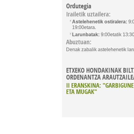
Ordutegia
Irailetik uztailera:
Astelehenetik ostiralera:
9:0
19:00etara.
Larunbatak:
9:00etatik 13:30
Abuztuan:
Denak zabalik astelehenetik lar
ETXEKO HONDAKINAK BIL
ORDENANTZA ARAUTZAILE
II ERANSKINA: "GARBIGU
ETA MUGAK"