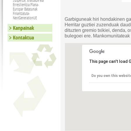
Suspertze, Eraldatze eta
Erresilientzia Plana-
Europar Batasunak
Finantzatuta-
NextGenerationUE
Garbiguneak hiri hondakinen ga
Herritar guztiei zuzenduak daud
Kanpainak
dituzten gremio txikiei, denda, 
bulegoei ere. Mankomunitateak 
Kontaktua
This page can't load 
Do you own this websit