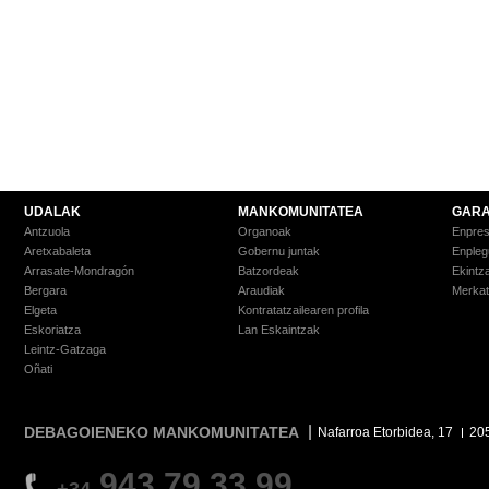
UDALAK
MANKOMUNITATEA
GARA
Antzuola
Organoak
Enpre
Aretxabaleta
Gobernu juntak
Enpleg
Arrasate-Mondragón
Batzordeak
Ekintz
Bergara
Araudiak
Merkat
Elgeta
Kontratatzailearen profila
Eskoriatza
Lan Eskaintzak
Leintz-Gatzaga
Oñati
DEBAGOIENEKO MANKOMUNITATEA
Nafarroa Etorbidea, 17
20
943 79 33 99