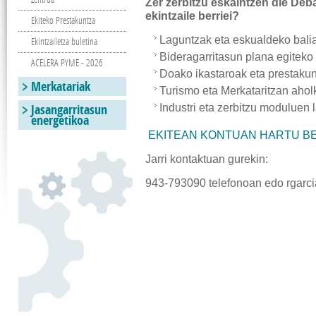
Zer zerbitzu eskaintzen die D
ekintzaile berriei?
Ekiteko Prestakuntza
Laguntzak eta eskualdeko bali
Ekintzailetza buletina
Bideragarritasun plana egiteko
ACELERA PYME - 2026
Doako ikastaroak eta prestakunt
Merkatariak
Turismo eta Merkataritzan aholk
Jasangarritasun
Industri eta zerbitzu moduluen
energetikoa
EKITEAN KONTUAN HARTU B
Jarri kontaktuan gurekin:
943-793090 telefonoan edo rgarc