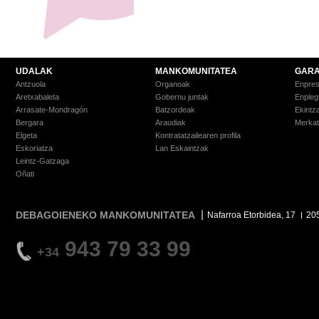
UDALAK
MANKOMUNITATEA
GARA
Antzuola
Organoak
Enpre
Aretxabaleta
Gobernu juntak
Enpleg
Arrasate-Mondragón
Batzordeak
Ekintz
Bergara
Araudiak
Merkat
Elgeta
Kontratatzailearen profila
Eskoriatza
Lan Eskaintzak
Leintz-Gatzaga
Oñati
DEBAGOIENEKO MANKOMUNITATEA
Nafarroa Etorbidea, 17
20
943 79 33 99
+34