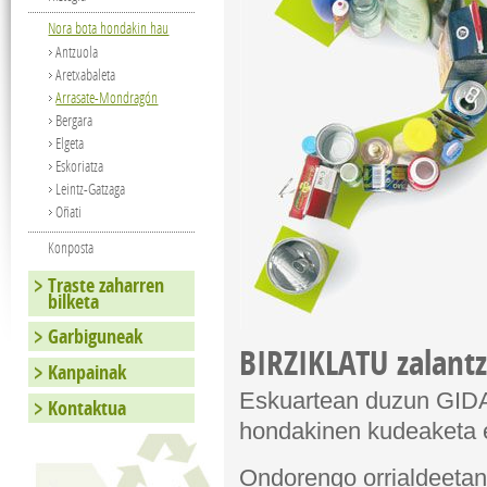
Nora bota hondakin hau
Antzuola
Aretxabaleta
Arrasate-Mondragón
Bergara
Elgeta
Eskoriatza
Leintz-Gatzaga
Oñati
Konposta
Traste zaharren
bilketa
Garbiguneak
BIRZIKLATU
zalantz
Kanpainak
Eskuartean duzun GID
Kontaktua
hondakinen kudeaketa e
Ondorengo orrialdeetan