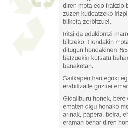
diren mota edo frakzio
zuzen kudeatzeko irizp
bilketa-zerbitzuei.
Iritsi da edukiontzi mar
biltzeko. Hondakin mota
ditugun hondakinen %50
batzuekin kutsatu behar
banaketan.
Sailkapen hau egoki egi
erabiltzaile guztiei ema
Gidaliburu honek, bere
ematen digu honako mot
arinak, papera, beira, 
eraman behar diren ho