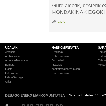
Gure aldetik, bester
HONDAKINAK EGOKI 
GIDA
UDALAK
MANKOMUNITATEA
GARA
Antzuola
Organoak
Enpre
Aretxabaleta
Gobernu juntak
Enpleg
Arrasate-Mondragón
Batzordeak
Ekintz
Bergara
Araudiak
Merkat
Elgeta
Kontratatzailearen profila
Eskoriatza
Lan Eskaintzak
Leintz-Gatzaga
Oñati
DEBAGOIENEKO MANKOMUNITATEA
Nafarroa Etorbidea, 17
20