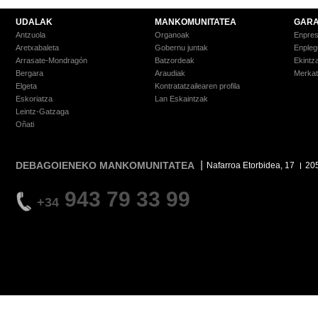
UDALAK
MANKOMUNITATEA
GARA
Antzuola
Organoak
Enpre
Aretxabaleta
Gobernu juntak
Enpleg
Arrasate-Mondragón
Batzordeak
Ekintz
Bergara
Araudiak
Merkat
Elgeta
Kontratatzailearen profila
Eskoriatza
Lan Eskaintzak
Leintz-Gatzaga
Oñati
DEBAGOIENEKO MANKOMUNITATEA
Nafarroa Etorbidea, 17
20
943 79 33 99
+34