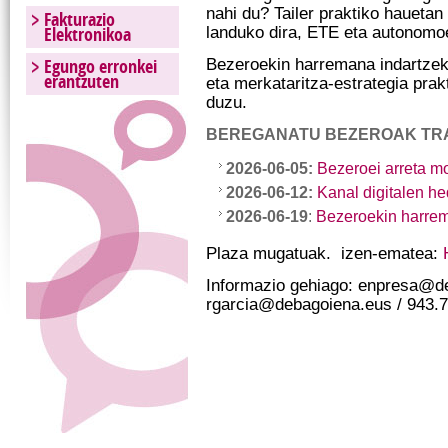
nahi du? Tailer praktiko hauetan 
Fakturazio
Elektronikoa
landuko dira, ETE eta autonomo
Egungo erronkei
Bezeroekin harremana indartzek
erantzuten
eta merkataritza-estrategia pra
duzu.
BEREGANATU BEZEROAK TRA
2026-06-05:
Bezeroei arreta mo
2026-06-12:
Kanal digitalen h
2026-06-19
:
Bezeroekin harrem
Plaza mugatuak. izen-ematea:
Informazio gehiago: enpresa@d
rgarcia@debagoiena.eus / 943.7