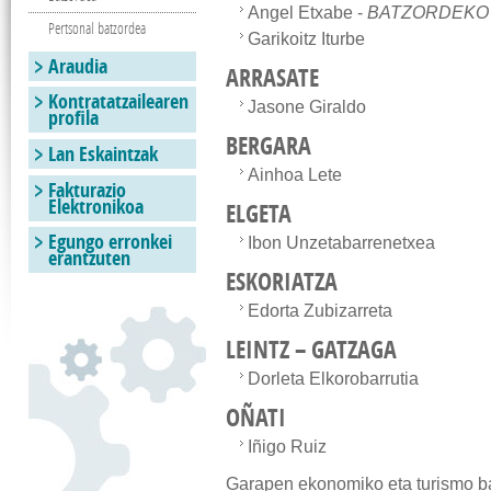
Angel Etxabe -
BATZORDEKO
Pertsonal batzordea
Garikoitz Iturbe
Araudia
ARRASATE
Kontratatzailearen
Jasone Giraldo
profila
BERGARA
Lan Eskaintzak
Ainhoa Lete
Fakturazio
Elektronikoa
ELGETA
Egungo erronkei
Ibon Unzetabarrenetxea
erantzuten
ESKORIATZA
Edorta Zubizarreta
LEINTZ – GATZAGA
Dorleta Elkorobarrutia
OÑATI
Iñigo Ruiz
Garapen ekonomiko eta turismo ba