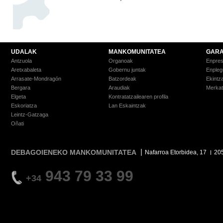
UDALAK
MANKOMUNITATEA
GARA
Antzuola
Organoak
Enpre
Aretxabaleta
Gobernu juntak
Enpleg
Arrasate-Mondragón
Batzordeak
Ekintz
Bergara
Araudiak
Merkat
Elgeta
Kontratatzailearen profila
Eskoriatza
Lan Eskaintzak
Leintz-Gatzaga
Oñati
DEBAGOIENEKO MANKOMUNITATEA
Nafarroa Etorbidea, 17
20
943 79 33 99
+34