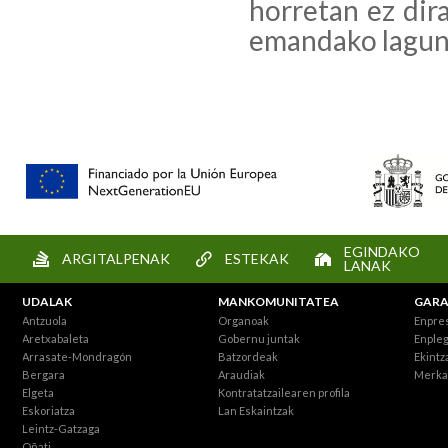
horretan ez dir
emandako lagun
EGINDAKO
ARGITALPENAK
ESTEKAK
LANAK
UDALAK
MANKOMUNITATEA
GARA
Antzuola
Organoak
Enpre
Aretxabaleta
Gobernu juntak
Enpleg
Arrasate-Mondragón
Batzordeak
Ekintz
Bergara
Araudiak
Merka
Elgeta
Kontratatzailearen profila
Eskoriatza
Lan Eskaintzak
Leintz-Gatzaga
Oñati