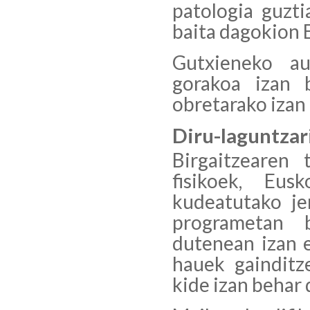
patologia guzt
baita dagokion E
Gutxieneko au
gorakoa izan b
obretarako izan 
Diru-laguntzar
Birgaitzearen 
fisikoek, Eus
kudeatutako je
programetan b
dutenean izan e
hauek gainditz
kide izan behar 