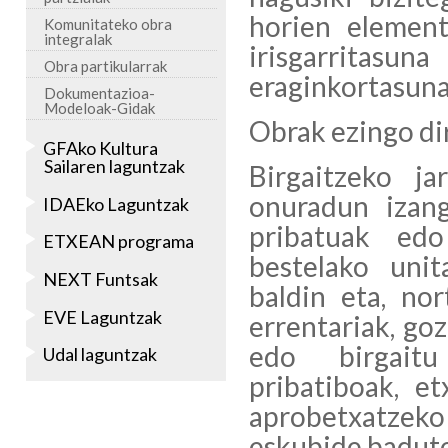
horien element
Komunitateko obra
integralak
irisgarritasun
Obra partikularrak
eraginkortasuna
Dokumentazioa-
Modeloak-Gidak
Obrak ezingo dir
GFAko Kultura
Sailaren laguntzak
Birgaitzeko ja
onuradun izang
IDAEko Laguntzak
pribatuak edo
ETXEAN programa
bestelako uni
NEXT Funtsak
baldin eta, nor
EVE Laguntzak
errentariak, go
edo birgaitu
Udal laguntzak
pribatiboak, et
aprobetxatzeko
eskubide badut