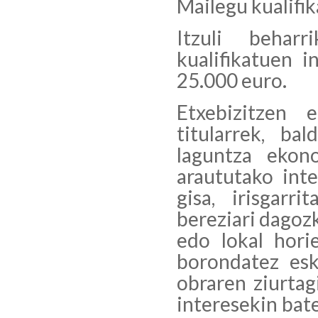
Mailegu kualifi
Itzuli behar
kualifikatuen 
25.000 euro.
Etxebizitzen
titularrek, b
laguntza ekon
araututako int
gisa, irisgarr
bereziari dagozk
edo lokal hori
borondatez esk
obraren ziurtag
interesekin bate