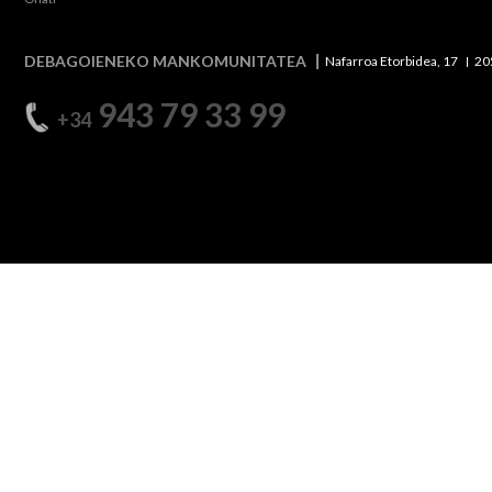
DEBAGOIENEKO MANKOMUNITATEA
Nafarroa Etorbidea, 17
20
943 79 33 99
+34