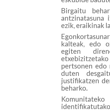
Birgaitu beha
antzinatasuna 
ezik, eraikinak 
Egonkortasuna
kalteak, edo o
egiten dire
etxebizitzeta
pertsonen edo 
duten desgait
justifikatzen d
beharko.
Komunitateko
identifikatutak