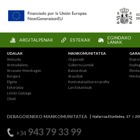
EGINDAKO
ARGITALPENAK
ESTEKAK
LANAK
UDALAK
MANKOMUNITATEA
GARA
Antzuola
Organoak
Enpre
Aretxabaleta
Gobernu juntak
Enpleg
Arrasate-Mondragón
Batzordeak
Ekintz
Bergara
Araudiak
Merka
Elgeta
Kontratatzailearen profila
Eskoriatza
Lan Eskaintzak
Leintz-Gatzaga
Oñati
DEBAGOIENEKO MANKOMUNITATEA
Nafarroa Etorbidea, 17
20
943 79 33 99
+34