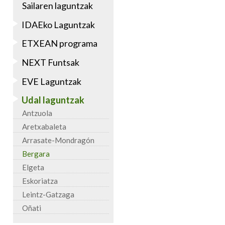
Sailaren laguntzak
IDAEko Laguntzak
ETXEAN programa
NEXT Funtsak
EVE Laguntzak
Udal laguntzak
Antzuola
Aretxabaleta
Arrasate-Mondragón
Bergara
Elgeta
Eskoriatza
Leintz-Gatzaga
Oñati