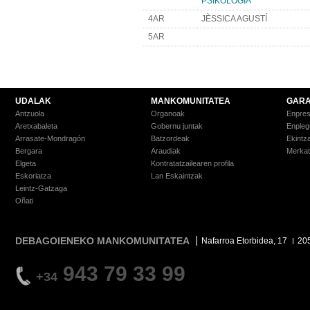
PSIKOLOGIA
4AR
JÈSSICA AGUSTÍ
5AR
UDALAK
MANKOMUNITATEA
GARA
Antzuola
Organoak
Enpre
Aretxabaleta
Gobernu juntak
Enpleg
Arrasate-Mondragón
Batzordeak
Ekintz
Bergara
Araudiak
Merkat
Elgeta
Kontratatzailearen profila
Eskoriatza
Lan Eskaintzak
Leintz-Gatzaga
Oñati
DEBAGOIENEKO MANKOMUNITATEA
Nafarroa Etorbidea, 17
20
943 79 33 99
+34