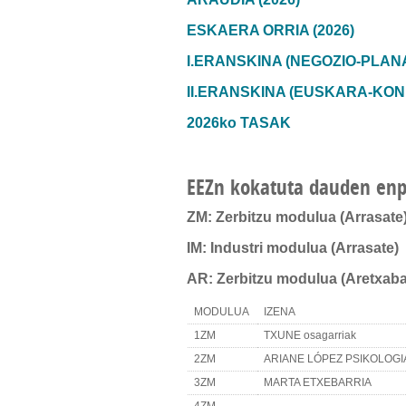
ESKAERA ORRIA (2026)
I.ERANSKINA (NEGOZIO-PLAN
II.ERANSKINA (EUSKARA-KO
2026ko TASAK
EEZn kokatuta dauden en
ZM: Zerbitzu modulua (Arrasate
IM: Industri modulua (Arrasate)
AR: Zerbitzu modulua (Aretxaba
MODULUA
IZENA
1ZM
TXUNE osagarriak
2ZM
ARIANE LÓPEZ PSIKOLOGI
3ZM
MARTA ETXEBARRIA