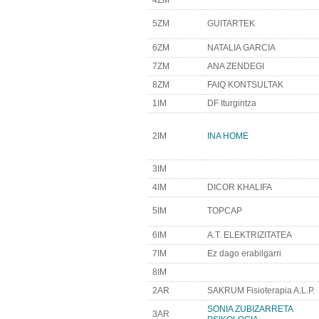
4ZM
5ZM
GUITARTEK
6ZM
NATALIA GARCIA
7ZM
ANA ZENDEGI
8ZM
FAIQ KONTSULTAK
1IM
DF Iturgintza
2IM
INA HOME
3IM
4IM
DICOR KHALIFA
5IM
TOPCAP
6IM
A.T. ELEKTRIZITATEA
7IM
Ez dago erabilgarri
8IM
2AR
SAKRUM Fisioterapia A.L.P.
SONIA ZUBIZARRETA
3AR