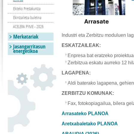
Ekiteko Prestakuntza
Ekintzailetza buletina
ACELERA PYME - 2026
Industri eta Zerbitzu moduluen la
Merkatariak
Jasangarritasun
ESKATZAILEAK:
energetikoa
Enpresa bat eratzeko proiektua
Zerbitzua eskatu aurreko 12 hi
LAGAPENA:
Aldi baterako lagapena, gehien
ZERBITZU KOMUNAK:
Fax, fotokopiagailua, bilera gel
Arrasateko PLANOA
Aretxabaletako PLANOA
ARAUDIA (2026)