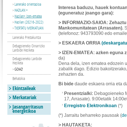
Lanerako orientazioa
Interesa baduzu, hauek kontuan
HAZILAN +
(eguneratuz joango gara):
Hazilan+ Izen-ematea
Hazilan (20216-2022)
> INFORMAZIO-SAIOA: Zehaztu
TXERTATU MERKATUAN
Mankomunitatean (Arrasaten).
S
(telefonoz: 943793090 edo email
Lanerako Prestakuntza
> ESKAERA ORRIA
(deskargatu
Debagoieneko Oinarrizko
Lanbide Heziketa
> IZEN-EMATEA: azken eguna 
da)
Debagoieneko Lanbide
Heziketa
Dena dela, izen ematea edozein u
zabalik dago. Edizio bakoitzerak
GOIAZ!
zehazten da.
Behatokia
Bi bide
daude eskaera orria eta 
Ekintzaileak
Presentzialki:
Debagoieneko M
Merkatariak
17, Arrasate). 9:00etatik 14:00e
Jasangarritasun
Erregistro Elektronikoan
(*)
energetikoa
(*) Jarraitu beharreko pausoak (
de
> HAUTAKETA: