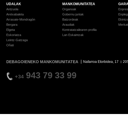
UDALAK
MANKOMUNITATEA
GARA
Antzuola
Organoak
Enpre
Aretxabaleta
Gobernu juntak
Enpleg
Arrasate-Mondragón
Batzordeak
Ekintz
Bergara
Araudiak
Merkat
Elgeta
Kontratatzailearen profila
Eskoriatza
Lan Eskaintzak
Leintz-Gatzaga
Oñati
DEBAGOIENEKO MANKOMUNITATEA
Nafarroa Etorbidea, 17
20
943 79 33 99
+34