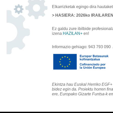
Elkarrizketak egingo dira hautake
> HASIERA: 2026ko IRAILAREN
Ez galdu zure ibilbide profesiona
izena
HAZILAN+
en!
Informazio gehiago: 943 793 090
Ekintza hau Euskal Herriko EGF
bidez egin da. Proiektu horren fi
ere, Europako Gizarte Funtsa-k e