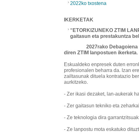
2022ko txostena
IKERKETAK
“ETORKIZUNEKO ZTI
M LAN
gaitasun eta prestakuntza
be
2027rako Debagoiena 
diren ZTIM lanpostuen ikerketa.
Eskualdeko enpresek duten erron
profesionalen beharra da. Izan e
zailtasunak dituela kontratazio ber
aurkitzeko.
- Zer ikasi dezaket, lan-aukerak 
- Zer gaitasun tekniko eta zehark
- Ze teknologia dira garrantzitsua
- Ze lanpostu mota eskatuko ditu