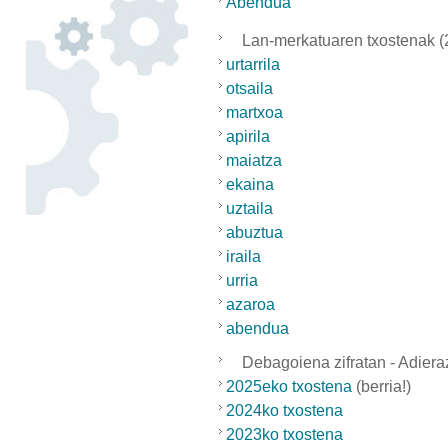
Abendua
Lan-merkatuaren txostenak (
urtarrila
otsaila
martxoa
apirila
maiatza
ekaina
uztaila
abuztua
iraila
urria
azaroa
abendua
Debagoiena zifratan - Adieraz
2025eko txostena
(berria!)
2024ko txostena
2023ko txostena