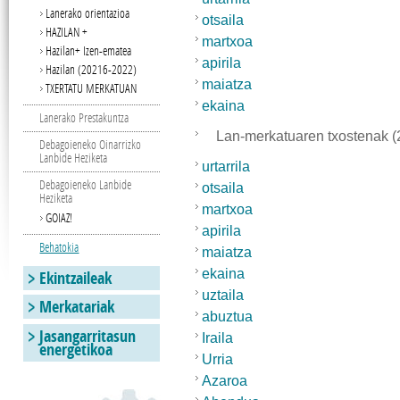
Lanerako orientazioa
otsaila
HAZILAN +
martxoa
Hazilan+ Izen-ematea
apirila
Hazilan (20216-2022)
maiatza
TXERTATU MERKATUAN
ekaina
Lanerako Prestakuntza
Lan-merkatuaren txostenak (
Debagoieneko Oinarrizko
Lanbide Heziketa
urtarrila
Debagoieneko Lanbide
otsaila
Heziketa
martxoa
GOIAZ!
apirila
Behatokia
maiatza
ekaina
Ekintzaileak
uztaila
Merkatariak
abuztua
Jasangarritasun
Iraila
energetikoa
Urria
Azaroa