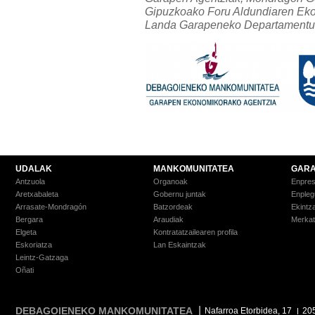
Gipuzkoako Foru Aldundiaren Ek
Landa Garapeneko Departamentuar
UDALAK
MANKOMUNITATEA
GARA
Antzuola
Organoak
Enpre
Aretxabaleta
Gobernu juntak
Enpleg
Arrasate-Mondragón
Batzordeak
Ekintz
Bergara
Araudiak
Merkat
Elgeta
Kontratatzailearen profila
Eskoriatza
Lan Eskaintzak
Leintz-Gatzaga
Oñati
DEBAGOIENEKO MANKOMUNITATEA
Nafarroa Etorbidea, 17
20