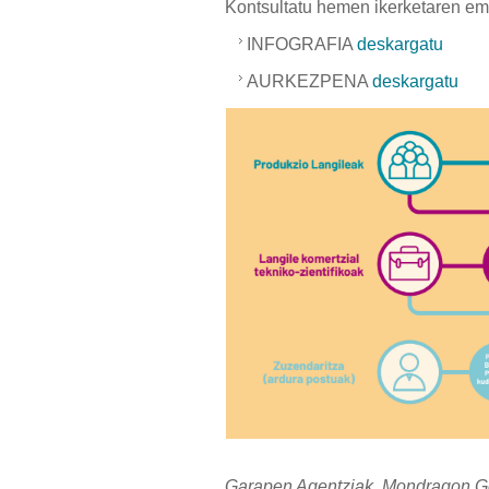
Kontsultatu hemen ikerketaren em
INFOGRAFIA
deskargatu
AURKEZPENA
deskargatu
Garapen Agentziak, Mondragon Goi