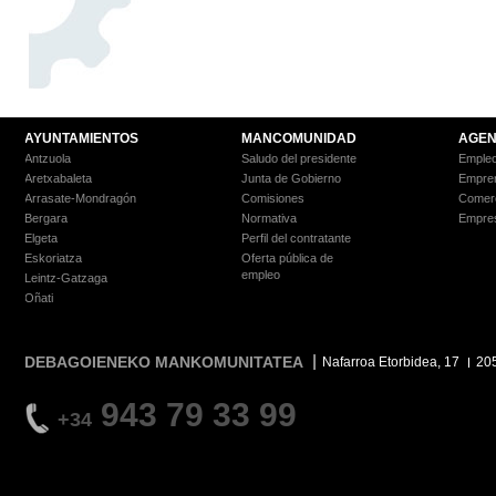
AYUNTAMIENTOS
MANCOMUNIDAD
AGEN
Antzuola
Saludo del presidente
Empleo
Aretxabaleta
Junta de Gobierno
Empre
Arrasate-Mondragón
Comisiones
Comer
Bergara
Normativa
Empre
Elgeta
Perfil del contratante
Eskoriatza
Oferta pública de
empleo
Leintz-Gatzaga
Oñati
DEBAGOIENEKO MANKOMUNITATEA
Nafarroa Etorbidea, 17
20
943 79 33 99
+34