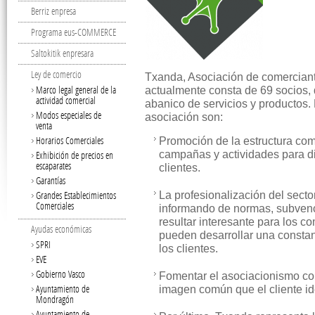
Berriz enpresa
Programa eus-COMMERCE
Saltokitik enpresara
Ley de comercio
Txanda, Asociación de comerciante
Marco legal general de la
actualmente consta de 69 socios, 
actividad comercial
abanico de servicios y productos.
Modos especiales de
asociación son:
venta
Horarios Comerciales
Promoción de la estructura come
campañas y actividades para di
Exhibición de precios en
escaparates
clientes.
Garantías
Grandes Establecimientos
La profesionalización del secto
Comerciales
informando de normas, subven
resultar interesante para los c
Ayudas económicas
pueden desarrollar una constant
SPRI
los clientes.
EVE
Gobierno Vasco
Fomentar el asociacionismo co
Ayuntamiento de
imagen común que el cliente ide
Mondragón
Ayuntamiento de