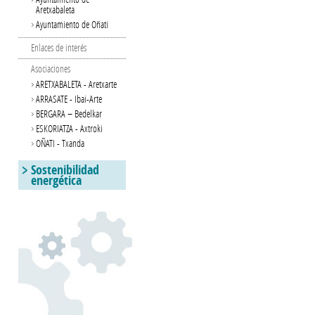
Aretxabaleta
Ayuntamiento de Oñati
Enlaces de interés
Asociaciones
ARETXABALETA - Aretxarte
ARRASATE - Ibai-Arte
BERGARA – Bedelkar
ESKORIATZA - Axtroki
OÑATI - Txanda
Sostenibilidad
energética