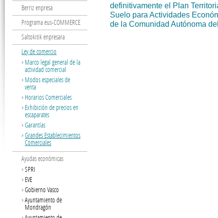
definitivamente el Plan Territor
Berriz enpresa
Suelo para Actividades Econó
Programa eus-COMMERCE
de la Comunidad Autónoma del
Saltokitik enpresara
Ley de comercio
Marco legal general de la
actividad comercial
Modos especiales de
venta
Horarios Comerciales
Exhibición de precios en
escaparates
Garantías
Grandes Establecimientos
Comerciales
Ayudas económicas
SPRI
EVE
Gobierno Vasco
Ayuntamiento de
Mondragón
Ayuntamiento de