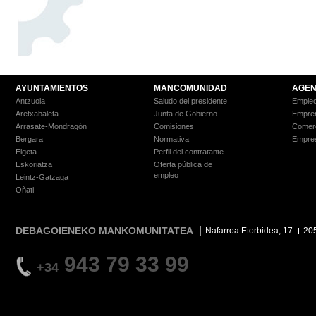
AYUNTAMIENTOS
MANCOMUNIDAD
AGEN
Antzuola
Saludo del presidente
Empleo
Aretxabaleta
Junta de Gobierno
Empre
Arrasate-Mondragón
Comisiones
Comer
Bergara
Normativa
Empre
Elgeta
Perfil del contratante
Eskoriatza
Oferta pública de
empleo
Leintz-Gatzaga
Oñati
DEBAGOIENEKO MANKOMUNITATEA
Nafarroa Etorbidea, 17
20
943 79 33 99
+34