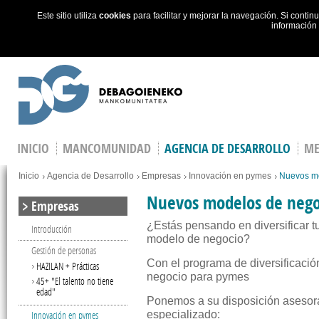
Este sitio utiliza
cookies
para facilitar y mejorar la navegación. Si cont
información
Skip to main content
INICIO
MANCOMUNIDAD
AGENCIA DE DESARROLLO
ME
You are here
Inicio
Agencia de Desarrollo
Empresas
Innovación en pymes
Nuevos m
Nuevos modelos de nego
Empresas
¿Estás pensando en diversificar t
Introducción
modelo de negocio?
Gestión de personas
Con el programa de diversificació
HAZILAN + Prácticas
negocio para pymes
45+ "El talento no tiene
edad"
Ponemos a su disposición asesora
Innovación en pymes
especializado: