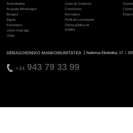
Aretxabaleta
Junta de Gobierno
Empre
Arrasate-Mondragón
Comisiones
Comer
Bergara
Normativa
Empre
Elgeta
Perfil del contratante
Eskoriatza
Oferta pública de
empleo
Leintz-Gatzaga
Oñati
DEBAGOIENEKO MANKOMUNITATEA
Nafarroa Etorbidea, 17
20
943 79 33 99
+34