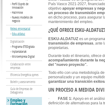
Perfil Exprés de
País Vasco 2021-2027, financiado
Innovación
objetivo
apoyar empresas y neg
Hazinnova
un proceso de transmisión empr
Nuevos modelos de
en dicho proceso, para asegurar l
negocio
mantenimiento del empleo.
Relevo empresarial
¿QUÉ OFRECE
ESKU-ALDATUZ
Esku-aldatuz
ESKU-ALDATUZ
es un program
Digitalización
transmisión de empresas
, ante 
Programa ETEDigitala
propietarias.
Inplantalariak
Durante todo el itinerario, ofrece 
Microempresa Digital
acompañamiento durante la neg
Colaboración entre
del “nuevo proyecto”.
empresas
Todo ello con una metodología de
Eficiencia Energética pymes
personalizado y un equipo multidi
Boletín y asesoramiento
garantizar una transición exitos
UN PROCESO A MEDIDA DIVID
Guía de Empresas de
Debagoiena
·
FASE 1:
Apoyo en el análisis
Empleo y
Formación
definición de alternativas para la 