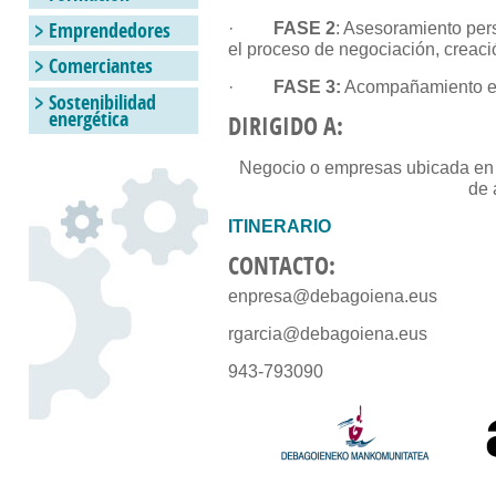
Emprendedores
·
FASE 2
: Asesoramiento pe
el proceso de negociación, creaci
Comerciantes
·
FASE 3:
Acompañamiento en
Sostenibilidad
energética
DIRIGIDO A:
Negocio o empresas ubicada en 
de 
ITINERARIO
CONTACTO:
enpresa@debagoiena.eus
rgarcia@debagoiena.eus
943-793090