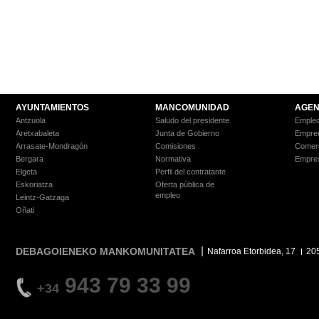
AYUNTAMIENTOS
MANCOMUNIDAD
AGEN
Antzuola
Saludo del presidente
Empleo
Aretxabaleta
Junta de Gobierno
Empre
Arrasate-Mondragón
Comisiones
Comer
Bergara
Normativa
Empre
Elgeta
Perfil del contratante
Eskoriatza
Oferta pública de
empleo
Leintz-Gatzaga
Oñati
DEBAGOIENEKO MANKOMUNITATEA
Nafarroa Etorbidea, 17
20
943 79 33 99
+34