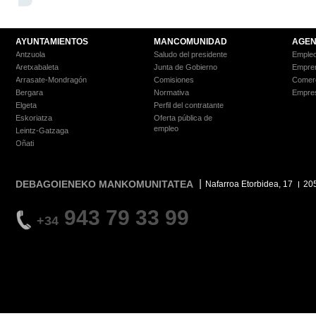
AYUNTAMIENTOS
MANCOMUNIDAD
AGEN
Antzuola
Saludo del presidente
Empleo
Aretxabaleta
Junta de Gobierno
Empre
Arrasate-Mondragón
Comisiones
Comer
Bergara
Normativa
Empre
Elgeta
Perfil del contratante
Eskoriatza
Oferta pública de
empleo
Leintz-Gatzaga
Oñati
DEBAGOIENEKO MANKOMUNITATEA
Nafarroa Etorbidea, 17
20
943 79 33 99
+34