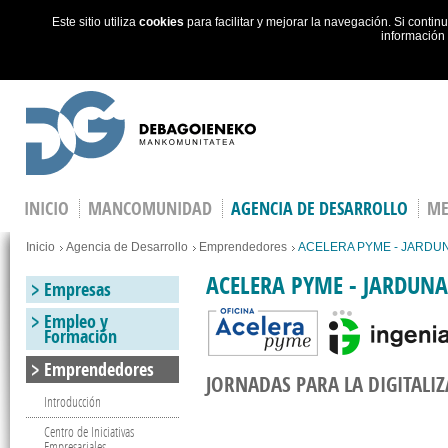
Este sitio utiliza
cookies
para facilitar y mejorar la navegación. Si cont
información
Skip to main content
INICIO
MANCOMUNIDAD
AGENCIA DE DESARROLLO
ME
You are here
Inicio
Agencia de Desarrollo
Emprendedores
ACELERA PYME - JARDU
ACELERA PYME - JARDUNA
Empresas
Empleo y
Formación
Emprendedores
JORNADAS PARA LA DIGITALI
Introducción
Centro de Iniciativas
Empresariales