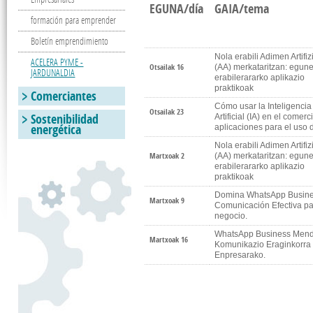
EGUNA/día
GAIA/tema
formación para emprender
Boletín emprendimiento
Nola erabili Adimen Artifiz
ACELERA PYME -
Otsailak 16
(AA) merkataritzan: egun
JARDUNALDIA
erabilerararko aplikazio
praktikoak
Comerciantes
Cómo usar la Inteligencia
Otsailak 23
Sostenibilidad
Artificial (IA) en el comerc
energética
aplicaciones para el uso d
Nola erabili Adimen Artifiz
Martxoak 2
(AA) merkataritzan: egun
erabilerararko aplikazio
praktikoak
Domina WhatsApp Busine
Martxoak 9
Comunicación Efectiva pa
negocio.
WhatsApp Business Mend
Martxoak 16
Komunikazio Eraginkorra
Enpresarako.