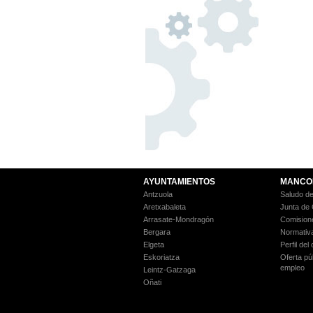
AYUNTAMIENTOS
MANCO
Antzuola
Saludo de
Aretxabaleta
Junta de
Arrasate-Mondragón
Comision
Bergara
Normativ
Elgeta
Perfil del
Eskoriatza
Oferta pú
empleo
Leintz-Gatzaga
Oñati