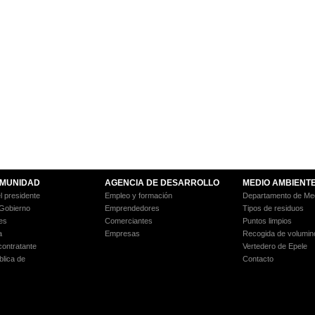
MUNIDAD
AGENCIA DE DESARROLLO
MEDIO AMBIENT
l presidente
Empleo y formación
Departamento de Med
 Gobierno
Emprendedores
Tipos de residuos
es
Comerciantes
Puntos limpios
a
Empresas
Recogida de volumin
 contratante
Vertedero de Epele
blica de
Contacto