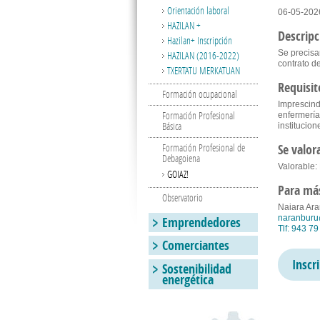
Orientación laboral
06-05-202
HAZILAN +
Descripc
Hazilan+ Inscripción
Se precisa
HAZILAN (2016-2022)
contrato d
TXERTATU MERKATUAN
Requisit
Formación ocupacional
Imprescindi
Formación Profesional
enfermería
Básica
institucion
Se valor
Formación Profesional de
Debagoiena
Valorable:
GOIAZ!
Para má
Observatorio
Naiara Ar
naranburu
Emprendedores
Tlf: 943 79
Comerciantes
Inscr
Sostenibilidad
energética