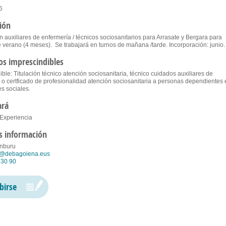
6
ión
n auxiliares de enfermería / técnicos sociosanitarios para Arrasate y Bergara para
e verano (4 meses). Se trabajará en turnos de mañana /tarde. Incorporación: jun
os imprescindibles
ble: Titulación técnico atención sociosanitaria, técnico cuidados auxiliares de
 o certficado de profesionalidad atención sociosanitaria a personas dependientes 
es sociales.
ará
 Experiencia
s información
anburu
@debagoiena.eus
 30 90
ibirse