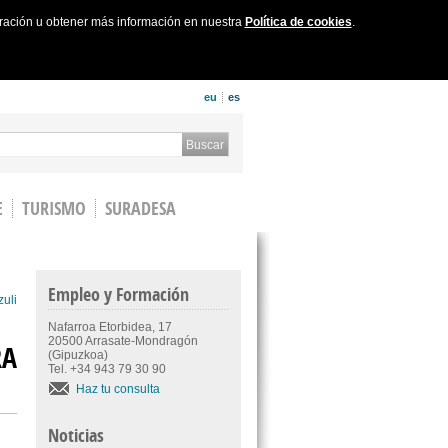
uración u obtener más información en nuestra
Política de cookies
.
eu
es
 form
Buscar
E
TURISMO
SURADESA
Empleo y Formación
zuli
Nafarroa Etorbidea, 17
20500 Arrasate-Mondragón
RA
(Gipuzkoa)
Tel. +34 943 79 30 90
Haz tu consulta
Noticias