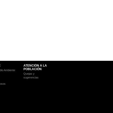
E
ATENCIÓN A LA
POBLACIÓN
io Ambiente
Quejas y
sugerencias
osos