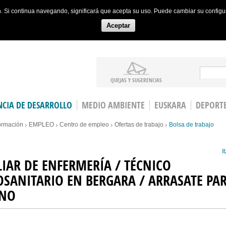
ón. Si continua navegando, significará que acepta su uso. Puede cambiar su config
Aceptar
Search
QUEJAS Y SUGERENCIAS
CIA DE DESARROLLO
MEDIO AMBIENTE
EUSKARA
DEPORT
ormación
EMPLEO
Centro de empleo
Ofertas de trabajo
Bolsa de trabajo
It
LIAR DE ENFERMERÍA / TÉCNICO
OSANITARIO EN BERGARA / ARRASATE PA
ANO