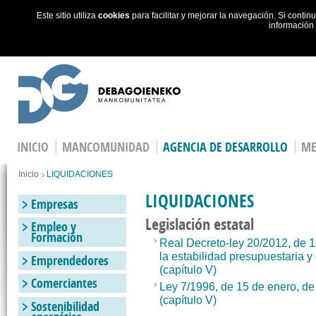
Este sitio utiliza
cookies
para facilitar y mejorar la navegación. Si cont
información
Skip to main content
INICIO
MANCOMUNIDAD
AGENCIA DE DESARROLLO
ME
You are here
Inicio
LIQUIDACIONES
LIQUIDACIONES
Empresas
Legislación estatal
Empleo y
Formación
Real Decreto-ley 20/2012, de 1
la estabilidad presupuestaria y
Emprendedores
(capítulo V)
Comerciantes
Ley 7/1996, de 15 de enero, de
(capítulo V)
Sostenibilidad