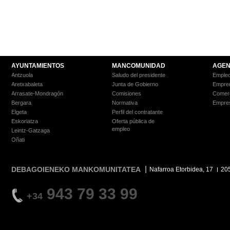
AYUNTAMIENTOS
MANCOMUNIDAD
AGEN
Antzuola
Saludo del presidente
Empleo
Aretxabaleta
Junta de Gobierno
Empre
Arrasate-Mondragón
Comisiones
Comer
Bergara
Normativa
Empre
Elgeta
Perfil del contratante
Eskoriatza
Oferta pública de
empleo
Leintz-Gatzaga
Oñati
DEBAGOIENEKO MANKOMUNITATEA
Nafarroa Etorbidea, 17
20
943 79 33 99
+34