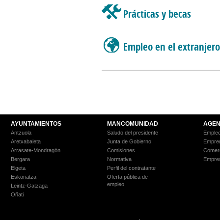
Prácticas y becas
Empleo en el extranjer
AYUNTAMIENTOS
MANCOMUNIDAD
AGEN
Antzuola
Saludo del presidente
Empleo
Aretxabaleta
Junta de Gobierno
Empre
Arrasate-Mondragón
Comisiones
Comer
Bergara
Normativa
Empre
Elgeta
Perfil del contratante
Eskoriatza
Oferta pública de
empleo
Leintz-Gatzaga
Oñati