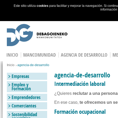
Este sitio utiliza
cookies
para facilitar y mejorar la navegación. Si cont
información
Skip to main content
INICIO
MANCOMUNIDAD
AGENCIA DE DESARROLLO
ME
You are here
Inicio
agencia-de-desarrollo
agencia-de-desarrollo
Empresas
Intermediación laboral
Empleo y
Formación
¿Quieres
reclutar a una persona
Emprendedores
En ese caso,
te ofrecemos un ser
Comerciantes
Formación ocupacional
Sostenibilidad