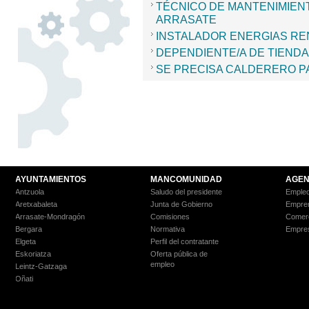
TÉCNICO DE MANTENIMIEN
ARRASATE
INSTALADOR ENERGIAS R
DEPENDIENTE/A DE TIEND
SE PRECISA CALDERERO P
AYUNTAMIENTOS
MANCOMUNIDAD
AGEN
Antzuola
Saludo del presidente
Empleo
Aretxabaleta
Junta de Gobierno
Empre
Arrasate-Mondragón
Comisiones
Comer
Bergara
Normativa
Empre
Elgeta
Perfil del contratante
Eskoriatza
Oferta pública de
empleo
Leintz-Gatzaga
Oñati