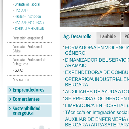
Orientación laboral
HAZILAN +
Hazilan+ Inscripción
HAZILAN (2016-2022)
TXERTATU MERKATUAN
Ag. Desarrollo
(active tab)
Lanbide
Pú
Formación ocupacional
Formación Profesional
FORMADOR/A EN VIOLENCIA
Básica
GÉNERO
Formación Profesional de
DINAMIZADOR DEL SERVICI
Debagoiena
ARAMAIO
GOIAZ!
EXPENDEDOR/A DE COMBU
OPERARIO/A INDUSTRIAL E
Observatorio
BERGARA
Emprendedores
AUXILIARES DE AYUDA A D
Comerciantes
SE PRECISA COCINERO EN
LIMPIADOR/A EN HOSPITAL 
Sostenibilidad
energética
Técnico/a en integración social
AUXILIAR DE ENFERMERÍA 
BERGARA / ARRASATE PAR