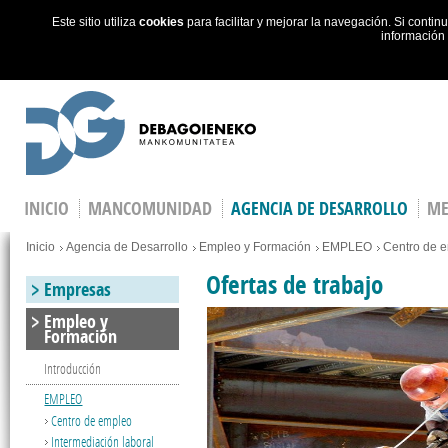
Este sitio utiliza
cookies
para facilitar y mejorar la navegación. Si cont
información
Skip to main content
INICIO
MANCOMUNIDAD
AGENCIA DE DESARROLLO
ME
You are here
Inicio
Agencia de Desarrollo
Empleo y Formación
EMPLEO
Centro de 
Ofertas de trabajo
Empresas
Empleo y
Formación
Introducción
EMPLEO
Centro de empleo
Intermediación laboral